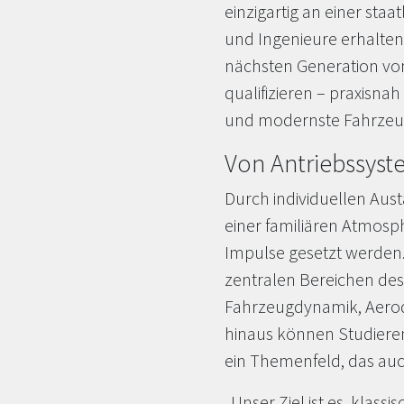
einzigartig an einer sta
und Ingenieure erhalten d
nächsten Generation vo
qualifizieren – praxisna
und modernste Fahrzeu
Von Antriebssyst
Durch individuellen Aus
einer familiären Atmosph
Impulse gesetzt werden. 
zentralen Bereichen des
Fahrzeugdynamik, Aerod
hinaus können Studiere
ein Themenfeld, das au
„Unser Ziel ist es, kla