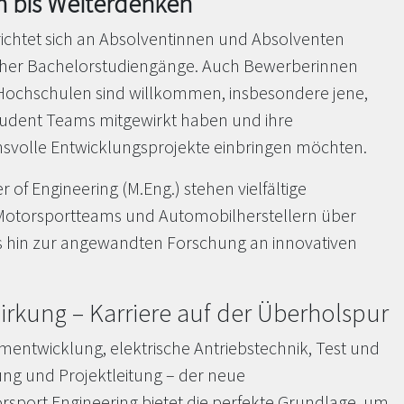
n bis Weiterdenken
ichtet sich an Absolventinnen und Absolventen
icher Bachelorstudiengänge. Auch Bewerberinnen
ochschulen sind willkommen, insbesondere jene,
Student Teams mitgewirkt haben und ihre
svolle Entwicklungsprojekte einbringen möchten.
 of Engineering (M.Eng.) stehen vielfältige
 Motorsportteams und Automobilherstellern über
s hin zur angewandten Forschung an innovativen
irkung – Karriere auf der Überholspur
entwicklung, elektrische Antriebstechnik, Test und
ng und Projektleitung – der neue
sport Engineering bietet die perfekte Grundlage, um